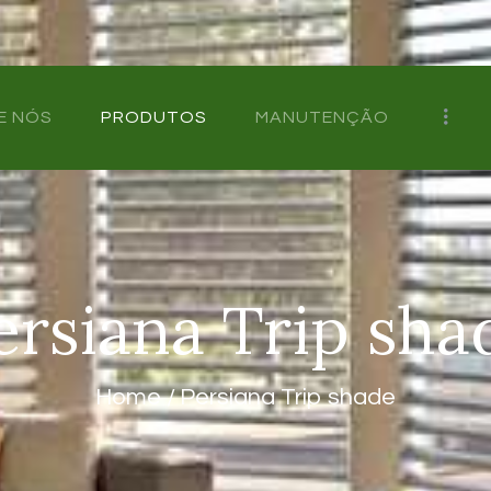
HOME
SOBRE NÓS
E NÓS
PRODUTOS
MANUTENÇÃO
PRODUTOS
MANUTENÇÃO
CONTATO
ersiana Trip sha
Home
Persiana Trip shade